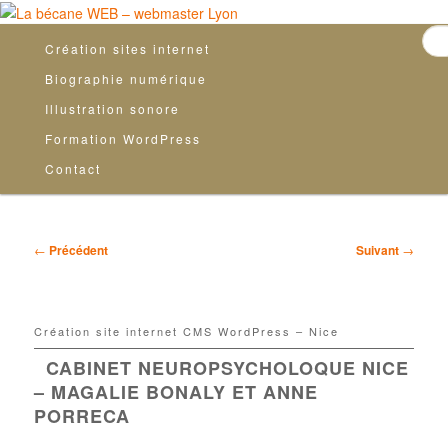
MENU
Aller au contenu principal
Création sites internet
PRINCIPAL
Biographie numérique
Illustration sonore
Formation WordPress
Contact
NAVIGATION
←
Précédent
Suivant
→
DES
ARTICLES
Création site internet CMS WordPress – Nice
CABINET NEUROPSYCHOLOQUE NICE
– MAGALIE BONALY ET ANNE
PORRECA